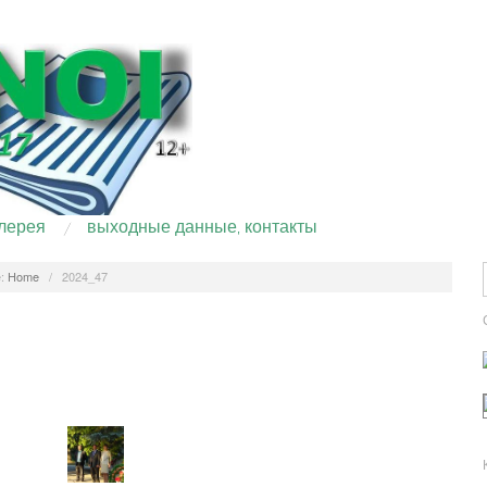
лерея
выходные данные, контакты
:
Home
/
2024_47