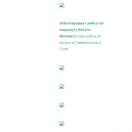
Utair
открывает рейсы по
маршруту Калуга-
Москва
Летние рейсы из
Калуги в Симферополь и
Сочи