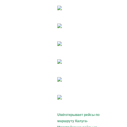
Utair
открывает рейсы по
маршруту Калуга-
Летние рейсы из