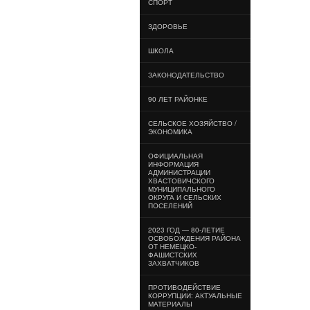
СПОРТ
ЗДОРОВЬЕ
ШКОЛА
ЗАКОНОДАТЕЛЬСТВО
90 ЛЕТ РАЙОНКЕ
СЕЛЬСКОЕ ХОЗЯЙСТВО /
ЭКОНОМИКА
ОФИЦИАЛЬНАЯ
ИНФОРМАЦИЯ
АДМИНИСТРАЦИИ
ХВАСТОВИЧСКОГО
МУНИЦИПАЛЬНОГО
ОКРУГА И СЕЛЬСКИХ
ПОСЕЛЕНИЙ
2023 ГОД — 80-ЛЕТИЕ
ОСВОБОЖДЕНИЯ РАЙОНА
ОТ НЕМЕЦКО-
ФАШИСТСКИХ
ЗАХВАТЧИКОВ
ПРОТИВОДЕЙСТВИЕ
КОРРУПЦИИ: АКТУАЛЬНЫЕ
МАТЕРИАЛЫ