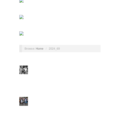
Browse:
Home
/
2024_69