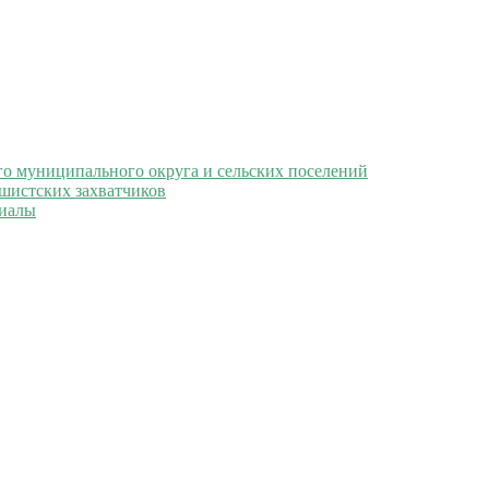
 муниципального округа и сельских поселений
ашистских захватчиков
иалы