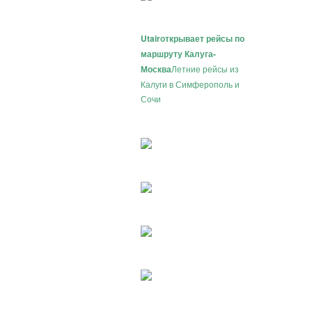
Utair
открывает рейсы по
маршруту Калуга-
Москва
Летние рейсы из
Калуги в Симферополь и
Сочи