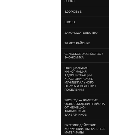
СПОРТ
ЗДОРОВЬЕ
ШКОЛА
ЗАКОНОДАТЕЛЬСТВО
90 ЛЕТ РАЙОНКЕ
СЕЛЬСКОЕ ХОЗЯЙСТВО /
ЭКОНОМИКА
ОФИЦИАЛЬНАЯ
ИНФОРМАЦИЯ
АДМИНИСТРАЦИИ
ХВАСТОВИЧСКОГО
МУНИЦИПАЛЬНОГО
ОКРУГА И СЕЛЬСКИХ
ПОСЕЛЕНИЙ
2023 ГОД — 80-ЛЕТИЕ
ОСВОБОЖДЕНИЯ РАЙОНА
ОТ НЕМЕЦКО-
ФАШИСТСКИХ
ЗАХВАТЧИКОВ
ПРОТИВОДЕЙСТВИЕ
КОРРУПЦИИ: АКТУАЛЬНЫЕ
МАТЕРИАЛЫ