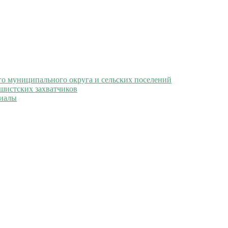
 муниципального округа и сельских поселений
ашистских захватчиков
иалы