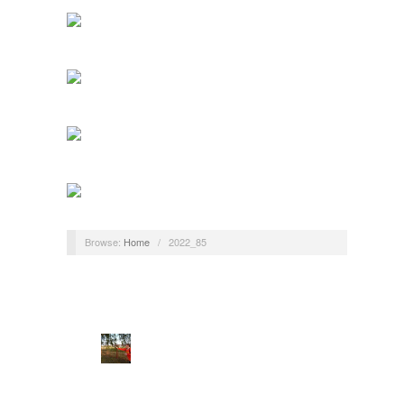
Browse:
Home
/
2022_85