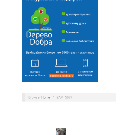
Browse:
Home
/
SAM_5077