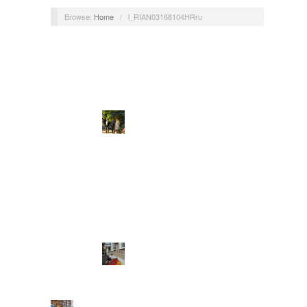
Browse:
Home
/
l_RIAN03168104HRru