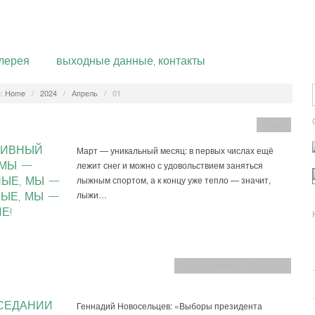
лерея
выходные данные, контакты
:
Home
/
2024
/
Апрель
/
01
Спорт
ТИВНЫЙ
Март — уникальный месяц: в первых числах ещё
 МЫ —
лежит снег и можно с удовольствием заняться
ЫЕ, МЫ —
лыжным спортом, а к концу уже тепло — значит,
лыжи…
ЫЕ, МЫ —
Е!
Благоустройство
,
Общество
СЕДАНИИ
Геннадий Новосельцев: «Выборы президента