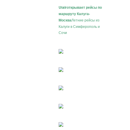
Utair
открывает рейсы по
маршруту Калуга-
Москва
Летние рейсы из
Калуги в Симферополь и
Сочи