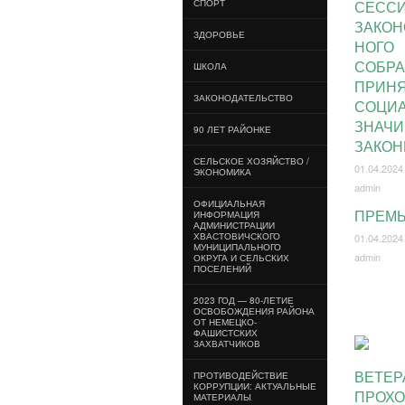
СПОРТ
СЕСС
ЗАКОН
ЗДОРОВЬЕ
НОГО
СОБР
ШКОЛА
ПРИН
ЗАКОНОДАТЕЛЬСТВО
СОЦИ
ЗНАЧ
90 ЛЕТ РАЙОНКЕ
ЗАКО
СЕЛЬСКОЕ ХОЗЯЙСТВО /
01.04.2024
ЭКОНОМИКА
admin
ОФИЦИАЛЬНАЯ
ПРЕМ
ИНФОРМАЦИЯ
АДМИНИСТРАЦИИ
ХВАСТОВИЧСКОГО
01.04.2024
МУНИЦИПАЛЬНОГО
admin
ОКРУГА И СЕЛЬСКИХ
ПОСЕЛЕНИЙ
2023 ГОД — 80-ЛЕТИЕ
ОСВОБОЖДЕНИЯ РАЙОНА
ОТ НЕМЕЦКО-
ФАШИСТСКИХ
ЗАХВАТЧИКОВ
ВЕТЕР
ПРОТИВОДЕЙСТВИЕ
КОРРУПЦИИ: АКТУАЛЬНЫЕ
ПРОХО
МАТЕРИАЛЫ