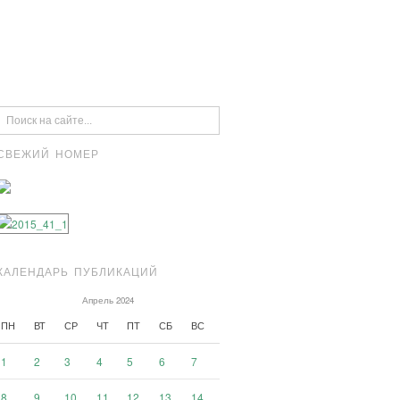
СВЕЖИЙ НОМЕР
КАЛЕНДАРЬ ПУБЛИКАЦИЙ
Апрель 2024
ПН
ВТ
СР
ЧТ
ПТ
СБ
ВС
1
2
3
4
5
6
7
8
9
10
11
12
13
14