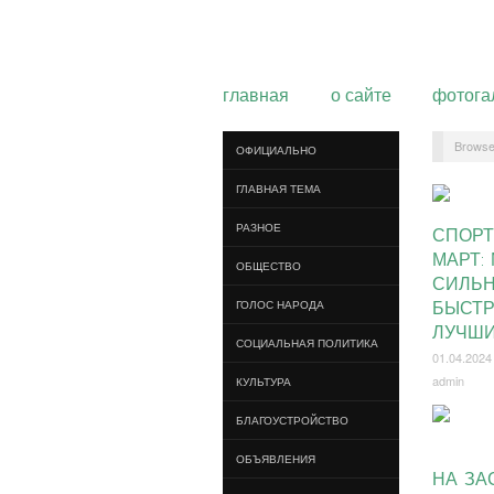
главная
о сайте
фотога
Browse
ОФИЦИАЛЬНО
ГЛАВНАЯ ТЕМА
РАЗНОЕ
СПОР
МАРТ:
ОБЩЕСТВО
СИЛЬН
БЫСТР
ГОЛОС НАРОДА
ЛУЧШИ
СОЦИАЛЬНАЯ ПОЛИТИКА
01.04.2024
admin
КУЛЬТУРА
БЛАГОУСТРОЙСТВО
ОБЪЯВЛЕНИЯ
НА ЗА