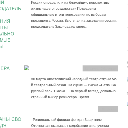
ИИ
России определили на ближайшую перспективу
ОДАТЕЛЬ
жизнь нашего государства» Подведены
официальные итоги голосования по выборам
президента России. Выступая на заседании сессии,
АНИЯ
председатель Законодательного…
ЯТЫ
АЛЬНО
ИМЫЕ
НЫ
ЬЕРА
Культура
,
Общество
30 марта Хвастовичский народный театр открыл 52-
й театральный сезон. На сцене — сказка «Батюшка
русский лес». Сказка… На первый взгляд, довольно
странный выбор режиссёра. Время…
Общество
АНЫ СВО
Региональный филиал фонда «Защитники
ДЯТ
Отечества» оказывает содействие в получении