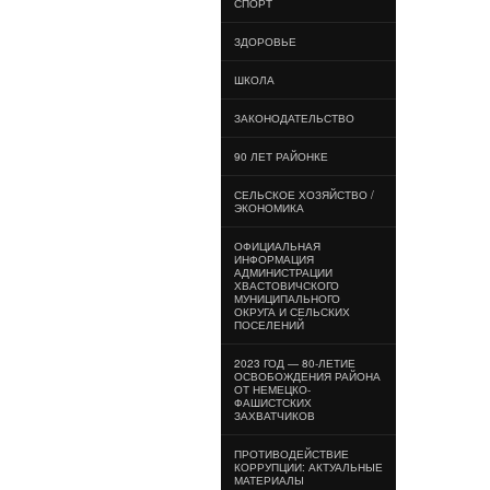
СПОРТ
ЗДОРОВЬЕ
ШКОЛА
ЗАКОНОДАТЕЛЬСТВО
90 ЛЕТ РАЙОНКЕ
СЕЛЬСКОЕ ХОЗЯЙСТВО /
ЭКОНОМИКА
ОФИЦИАЛЬНАЯ
ИНФОРМАЦИЯ
АДМИНИСТРАЦИИ
ХВАСТОВИЧСКОГО
МУНИЦИПАЛЬНОГО
ОКРУГА И СЕЛЬСКИХ
ПОСЕЛЕНИЙ
2023 ГОД — 80-ЛЕТИЕ
ОСВОБОЖДЕНИЯ РАЙОНА
ОТ НЕМЕЦКО-
ФАШИСТСКИХ
ЗАХВАТЧИКОВ
ПРОТИВОДЕЙСТВИЕ
КОРРУПЦИИ: АКТУАЛЬНЫЕ
МАТЕРИАЛЫ