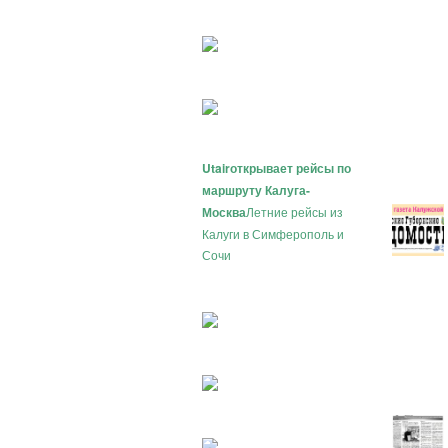
Utair
открывает рейсы по
маршруту Калуга-
Москва
Летние рейсы из
Калуги в Симферополь и
Сочи