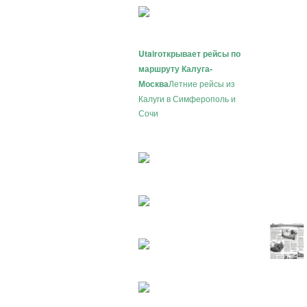
Utair
открывает рейсы по
маршруту Калуга-
Москва
Летние рейсы из
Калуги в Симферополь и
Сочи