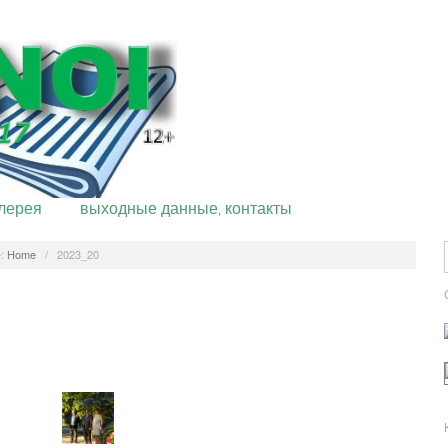
лерея
выходные данные, контакты
:
Home
/
2023_20