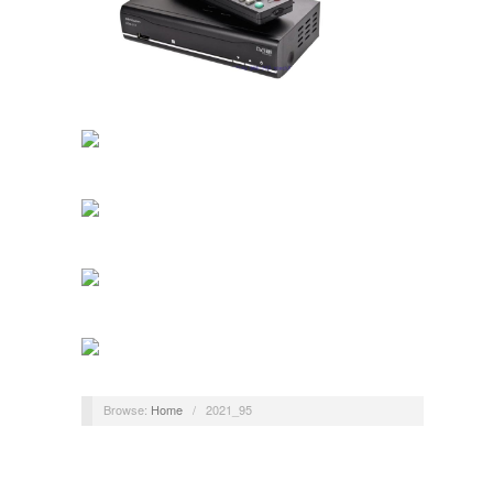
Browse:
Home
/
2021_95