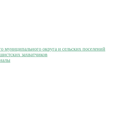
 муниципального округа и сельских поселений
ашистских захватчиков
иалы