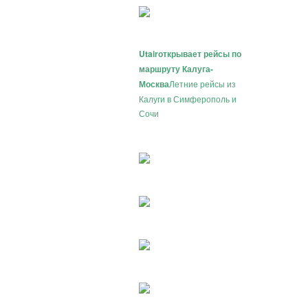
Utair
открывает рейсы по
маршруту Калуга-
Москва
Летние рейсы из
Калуги в Симферополь и
Сочи