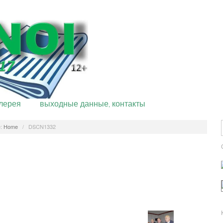
лерея
выходные данные, контакты
:
Home
/
DSCN1332