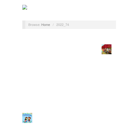
Browse:
Home
/
2022_74