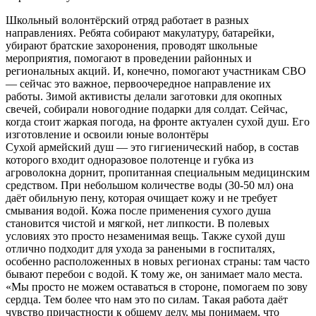
Школьный волонтёрский отряд работает в разных
направлениях. Ребята собирают макулатуру, батарейки,
убирают братские захоронения, проводят школьные
мероприятия, помогают в проведении районных и
региональных акций. И, конечно, помогают участникам СВО
— сейчас это важное, первоочередное направление их
работы. Зимой активисты делали заготовки для окопных
свечей, собирали новогодние подарки для солдат. Сейчас,
когда стоит жаркая погода, на фронте актуален сухой душ. Его
изготовление и освоили юные волонтёры
Сухой армейский душ — это гигиенический набор, в состав
которого входит одноразовое полотенце и губка из
агроволокна дорнит, пропитанная специальным медицинским
средством. При небольшом количестве воды (30-50 мл) она
даёт обильную пену, которая очищает кожу и не требует
смывания водой. Кожа после применения сухого душа
становится чистой и мягкой, нет липкости. В полевых
условиях это просто незаменимая вещь. Также сухой душ
отлично подходит для ухода за ранеными в госпиталях,
особенно расположенных в новых регионах страны: там часто
бывают перебои с водой. К тому же, он занимает мало места.
«Мы просто не можем оставаться в стороне, помогаем по зову
сердца. Тем более что нам это по силам. Такая работа даёт
чувство причастности к общему делу, мы понимаем, что