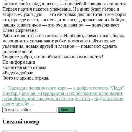
вносим свой вклад в него», — наперебой говорят активисты.
Первая партия пакетов упакована. На днях будет готова и
вторая. «Сухой душ — это не только для чистоты и комфорта,
это, прежде всего, гигиена, а значит, здоровье наших бойцов,
наших защитников — это очень важно», — подчёркивает
Елена Сергеевна.
Работа волонтёра не сложная. Наоборот, совместные сборы,
мероприятия сплачивают ребят, помогают найти новые
увлечения, новых друзей и главное — помогают сделать
полезное дело!
Творите добро, и оно обязательно к вам вернётся!
По информации
волонтёрского отряда
«Радуга добра».
Фото из архива отряда.
← Наследие пеневичского хора — в добрых голосах “Ладо”
Виктор Дроздов: «Террористы и их пособники используют
дезинформацию как один из инструментов для достижения
своих целей» →
Свежий номер