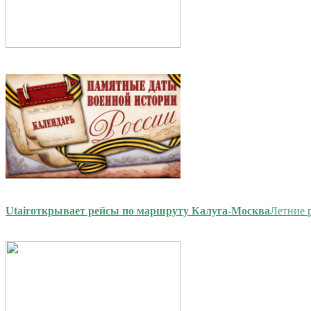
Utair
открывает рейсы по маршруту Калуга-Москва
Летние 