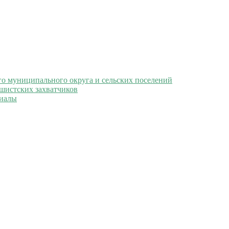
 муниципального округа и сельских поселений
ашистских захватчиков
иалы