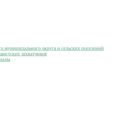
 муниципального округа и сельских поселений
ашистских захватчиков
иалы