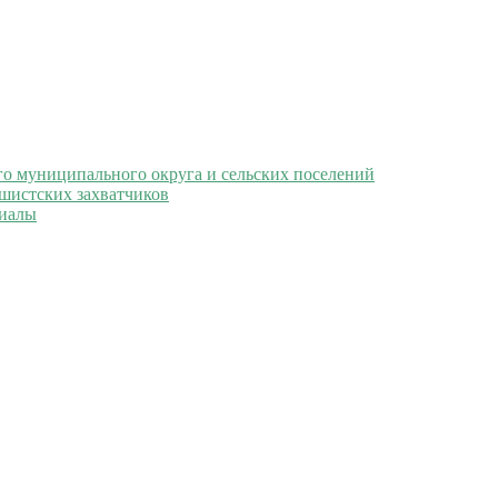
 муниципального округа и сельских поселений
ашистских захватчиков
иалы