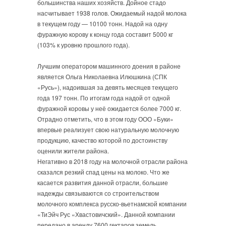
большинства наших хозяйств. Дойное стадо
насчитывает 1938 голов. Ожидаемый надой молока
в текущем году — 10100 тонн. Надой на одну
фуражную корову к концу года составит 5000 кг
(103% к уровню прошлого года).
Лучшим оператором машинного доения в районе
является Ольга Николаевна Илюшкина (СПК
«Русь»), надоившая за девять месяцев текущего
года 197 тонн. По итогам года надой от одной
фуражной коровы у неё ожидается более 7000 кг.
Отрадно отметить, что в этом году ООО «Буки»
впервые реализует свою натуральную молочную
продукцию, качество которой по достоинству
оценили жители района.
Негативно в 2018 году на молочной отрасли района
сказался резкий спад цены на молоко. Что же
касается развития данной отрасли, большие
надежды связываются со строительством
молочного комплекса русско-вьетнамской компании
«ТиЭйч Рус «Хвастовичский». Данной компании
передано в аренду 7600 гектаров земель