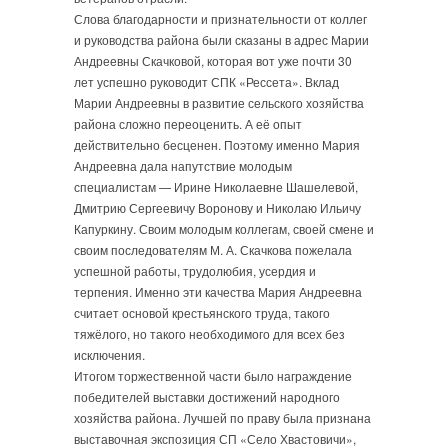
Слова благодарности и признательности от коллег
и руководства района были сказаны в адрес Марии
Андреевны Скачковой, которая вот уже почти 30
лет успешно руководит СПК «Рессета». Вклад
Марии Андреевны в развитие сельского хозяйства
района сложно переоценить. А её опыт
действительно бесценен. Поэтому именно Мария
Андреевна дала напутствие молодым
специалистам — Ирине Николаевне Шашелевой,
Дмитрию Сергеевичу Воронову и Николаю Ильичу
Капуркину. Своим молодым коллегам, своей смене и
своим последователям М. А. Скачкова пожелала
успешной работы, трудолюбия, усердия и
терпения. Именно эти качества Мария Андреевна
считает основой крестьянского труда, такого
тяжёлого, но такого необходимого для всех без
исключения.
Итогом торжественной части было награждение
победителей выставки достижений народного
хозяйства района. Лучшей по праву была признана
выставочная экспозиция СП «Село Хвастовичи»,