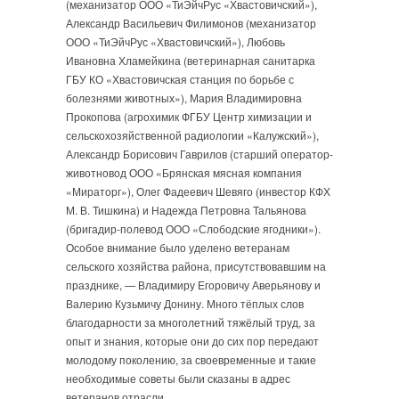
(механизатор ООО «ТиЭйчРус «Хвастовичский»),
Александр Васильевич Филимонов (механизатор
ООО «ТиЭйчРус «Хвастовичский»), Любовь
Ивановна Хламейкина (ветеринарная санитарка
ГБУ КО «Хвастовичская станция по борьбе с
болезнями животных»), Мария Владимировна
Прокопова (агрохимик ФГБУ Центр химизации и
сельскохозяйственной радиологии «Калужский»),
Александр Борисович Гаврилов (старший оператор-
животновод ООО «Брянская мясная компания
«Мираторг»), Олег Фадеевич Шевяго (инвестор КФХ
М. В. Тишкина) и Надежда Петровна Тальянова
(бригадир-полевод ООО «Слободские ягодники»).
Особое внимание было уделено ветеранам
сельского хозяйства района, присутствовавшим на
празднике, — Владимиру Егоровичу Аверьянову и
Валерию Кузьмичу Донину. Много тёплых слов
благодарности за многолетний тяжёлый труд, за
опыт и знания, которые они до сих пор передают
молодому поколению, за своевременные и такие
необходимые советы были сказаны в адрес
ветеранов отрасли.