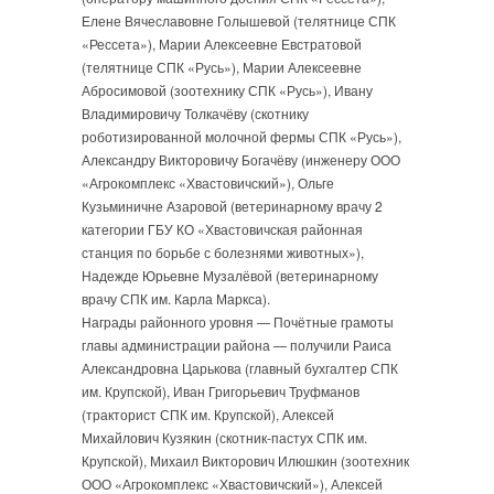
Елене Вячеславовне Голышевой (телятнице СПК
«Рессета»), Марии Алексеевне Евстратовой
(телятнице СПК «Русь»), Марии Алексеевне
Абросимовой (зоотехнику СПК «Русь»), Ивану
Владимировичу Толкачёву (скотнику
роботизированной молочной фермы СПК «Русь»),
Александру Викторовичу Богачёву (инженеру ООО
«Агрокомплекс «Хвастовичский»), Ольге
Кузьминичне Азаровой (ветеринарному врачу 2
категории ГБУ КО «Хвастовичская районная
станция по борьбе с болезнями животных»),
Надежде Юрьевне Музалёвой (ветеринарному
врачу СПК им. Карла Маркса).
Награды районного уровня — Почётные грамоты
главы администрации района — получили Раиса
Александровна Царькова (главный бухгалтер СПК
им. Крупской), Иван Григорьевич Труфманов
(тракторист СПК им. Крупской), Алексей
Михайлович Кузякин (скотник-пастух СПК им.
Крупской), Михаил Викторович Илюшкин (зоотехник
ООО «Агрокомплекс «Хвастовичский»), Алексей