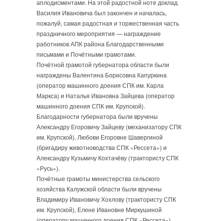
аплодисментами. На этой радостной ноте доклад
Василия Ивановича был закончен и началась,
пожалуй, самая радостная и торжественная часть
праздничного мероприятия — награждение
работников АПК района Благодарственными
письмами и Почётными грамотами.
Почётной грамотой губернатора области были
награждены Валентина Борисовна Капуркина
(оператор машинного доения СПК им. Карла
Маркса) и Наталья Ивановна Зайцева (оператор
машинного доения СПК им. Крупской).
Благодарности губернатора были вручены
Александру Егоровичу Зайцеву (механизатору СПК
им. Крупской), Любови Егоровне Шавергиной
(бригадиру животноводства СПК «Рессета») и
Александру Кузьмичу Кохтачёву (трактористу СПК
«Русь»).
Почётные грамоты министерства сельского
хозяйства Калужской области были вручены
Владимиру Ивановичу Хохлову (трактористу СПК
им. Крупской), Елене Ивановне Миркушиной
(оператору машинного доения СПК «Рессета»),