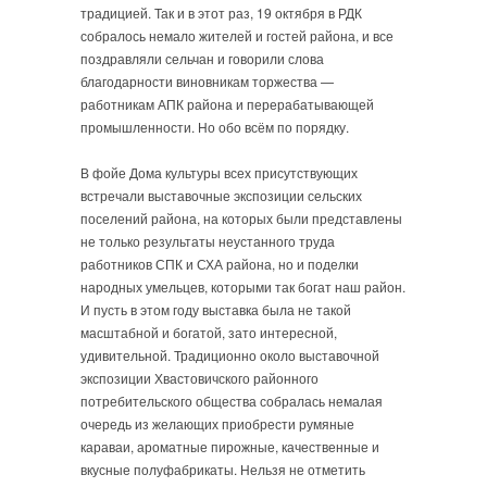
традицией. Так и в этот раз, 19 октября в РДК
собралось немало жителей и гостей района, и все
поздравляли сельчан и говорили слова
благодарности виновникам торжества —
работникам АПК района и перерабатывающей
промышленности. Но обо всём по порядку.
В фойе Дома культуры всех присутствующих
встречали выставочные экспозиции сельских
поселений района, на которых были представлены
не только результаты неустанного труда
работников СПК и СХА района, но и поделки
народных умельцев, которыми так богат наш район.
И пусть в этом году выставка была не такой
масштабной и богатой, зато интересной,
удивительной. Традиционно около выставочной
экспозиции Хвастовичского районного
потребительского общества собралась немалая
очередь из желающих приобрести румяные
караваи, ароматные пирожные, качественные и
вкусные полуфабрикаты. Нельзя не отметить