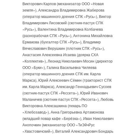
Викторович Карпов (механизатор ООО «Новая
земля»), Александра Владимировна Жаберова
(оператор машинного доения СПК «Русь»), Виктор
Владимирович Лисовский (скотник-пастух СПК
«Русь»), Валентина Владимировна Колбачева
(разнорабочая СПК «Русь»), Антонина Михайловна
Ермакова (бухгалтер СПК «Русь»), Владимир
Вячеславович Верушкин (плотник СПК «Русь»),
Анастасия Алексеевна Исаева (доярка СХА
«Коллектив»), Леонид Николаевич Мосин (директор
ООО «Буки»), Галина Васильевна Чиляева
(оператор машинного доения СПК им. Карла
Маркса), Юрий Алексеевич Сёмин (тракторист СПК
им. Карла Маркса), Александр Геннадьевич Сусоев
(скотник-пастух СПК «Рессета»), Юрий Иванович
Маланичев (скотник-пастух СПК «Рессета»), Любовь
Викторовна Алексашкина (пекарь ПО
«Хлебозавод»), Анна Григорьевна Артамонова
(младший повар кафе «Берёзка»), Иван Николаевич
Анопочкин (механизатор ООО «ТиЭйчРус
«Хвастовичский»), Виталий Александрович Бондарь