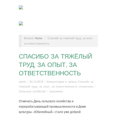
Browse:
Home
/
Спасибо за тяжёлый труд, за опыт,
за ответственность
СПАСИБО ЗА ТЯЖЁЛЫЙ
ТРУД, ЗА ОПЫТ, ЗА
ОТВЕТСТВЕННОСТЬ
admin
/
24.10.2018
/
Комментарии
к записи Спасибо за
тяжёлый труд, за опыт, за ответственность
отключены
/
Сельское хозяйство / экономика
Отмечать День сельского хозяйства и
перерабатывающей промышленности в Доме
культуры «Юбилейный» стало уже доброй