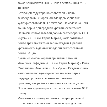
также занимаются ООО «Новая земля», КФХ М. В.
Тишкина.
В текущем году хорошо сработали и наши
земледельцы. Уборочная площадь зерновых
культур составила 3517 гектаров. Намолочено 8704
тонны зёрна при средней урожайности 25 ц/га.
Наивысших показателей добились хлеборобы СПК
«Русь» и СПК им. Карла Маркса, намолотившие
более трёх тысяч тонн зёрна каждый. Средняя
урожайность в данных предприятиях составила
более 30 ц/га.
Лучшими комбайнерами признаны Евгений
Иванович Нефёдкин (СПК им. Карла Маркса) и Иван
Степанович Илюшкин (СПК «Русь»). Каждый из них
намолотил порядка одной тысячи тонн зерна.
Ведущую роль в сельскохозяйственном
производстве района занимает животноводство.
Поголовье крупного рогатого скота составляет 9821
голову.
Молочное скотоводство является приоритетной
отраслью и основным источником доходов для