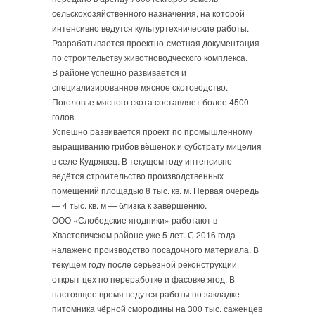
сельскохозяйственного назначения, на которой
интенсивно ведутся культуртехнические работы.
Разрабатывается проектно-сметная документация
по строительству животноводческого комплекса.
В районе успешно развивается и
специализированное мясное скотоводство.
Поголовье мясного скота составляет более 4500
голов.
Успешно развивается проект по промышленному
выращиванию грибов вёшенок и субстрату мицелия
в селе Кудрявец. В текущем году интенсивно
ведётся строительство производственных
помещений площадью 8 тыс. кв. м. Первая очередь
— 4 тыс. кв. м — близка к завершению.
ООО «Слободские ягодники» работают в
Хвастовичском районе уже 5 лет. С 2016 года
налажено производство посадочного материала. В
текущем году после серьёзной реконструкции
открыт цех по переработке и фасовке ягод. В
настоящее время ведутся работы по закладке
питомника чёрной смородины на 300 тыс. саженцев