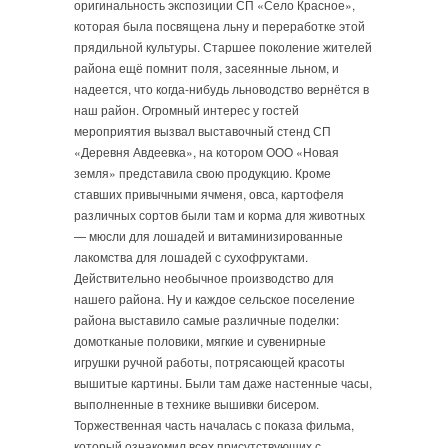
оригинальность экспозиции СП «Село Красное»,
которая была посвящена льну и переработке этой
прядильной культуры. Старшее поколение жителей
района ещё помнит поля, засеянные льном, и
надеется, что когда-нибудь льноводство вернётся в
наш район. Огромный интерес у гостей
мероприятия вызвал выставочный стенд СП
«Деревня Авдеевка», на котором ООО «Новая
земля» представила свою продукцию. Кроме
ставших привычными ячменя, овса, картофеля
различных сортов были там и корма для животных
— мюсли для лошадей и витаминизированные
лакомства для лошадей с сухофруктами.
Действительно необычное производство для
нашего района. Ну и каждое сельское поселение
района выставило самые различные поделки:
домотканые половики, мягкие и сувенирные
игрушки ручной работы, потрясающей красоты
вышитые картины. Были там даже настенные часы,
выполненные в технике вышивки бисером.
Торжественная часть началась с показа фильма,
который ознакомил всех присутствующих с