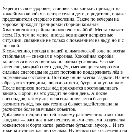
Укрепить своё здоровье, становясь на коньки, приходят на
хоккейную коробку в центре села и дети, и родители, и даже
представители старшего поколения. Также по вечерам на
коробке проходят тренировки сборной команды
Хвастовичского района по хоккею с шайбой. Места хватает
всем. Но, тем не менее, иногда возникают неприятные
ситуации, связанные не только с поведением на льду, но и с
погодой.
К сожалению, погода в нашей климатической зоне не всегда
стабильная — снежная и морозная. Хоккейная коробка
заливается в естественных погодных условиях. Частые
оттепели, мокрый снег с дождём, сменяющиеся морозами,
сильные снегопады не дают постоянно поддерживать лёд в
нормальном состоянии. Поэтому он не всегда гладкий. На нём
образуются трещины, шороховатости, бугры и «пустышки».
После капризов погоды лёд приходится восстанавливать
заново. Порой, на это уходит не один день. А после
снегопадов, к тому же, не всегда получается быстро
расчистить лёд, так как техника бывает задействована на
расчистке более значимых объектов.
Добавляют неприятностей зимнему развлечению и местные
вандалы — расписанные нецензурными словами раздевалка
хоккеистов и борта катка, разбитые бутылки, мусор… И это
тоже затрудняет расчистку льда. Ну нельзя грызть семечки на