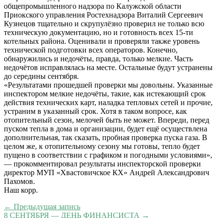
общепромышленного надзора по Калужской области
Приокского управления Ростехнадзора Виталий Сергеевич
Кузнецов тщательно и скрупулёзно проверил не только всю
техническую документацию, но и готовность всех 15-ти
котельных района. Оценивали и проверяли также уровень
технической подготовки всех операторов. Конечно,
обнаружились и недочёты, правда, только мелкие. Часть
недочётов исправлялась на месте. Остальные будут устранены
до середины сентября.
«Результатами прошедшей проверки мы довольны. Указанные
инспектором мелкие недочёты, такие, как истекающий срок
действия технических карт, наладка тепловых сетей и прочие,
устраним в указанный срок. Хотя в таком вопросе, как
отопительный сезон, мелочей быть не может. Впереди, перед
пуском тепла в дома и организации, будет ещё осуществлена
дополнительная, так сказать, пробная проверка пуска газа. В
целом же, к отопительному сезону мы готовы, тепло будет
пущено в соответствии с графиком и погодными условиями»,
— прокомментировал результаты инспекторской проверки
директор МУП «Хвастовичское КХ» Андрей Александрович
Пахомов.
Наш корр.
← Предыдущая запись
8 СЕНТЯБРЯ — ДЕНЬ ФИНАНСИСТА →