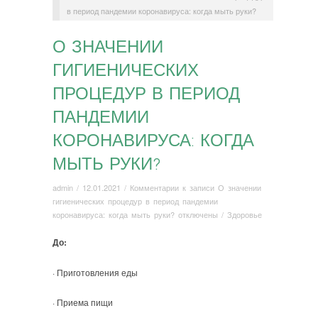
в период пандемии коронавируса: когда мыть руки?
О ЗНАЧЕНИИ
ГИГИЕНИЧЕСКИХ
ПРОЦЕДУР В ПЕРИОД
ПАНДЕМИИ
КОРОНАВИРУСА: КОГДА
МЫТЬ РУКИ?
admin
/
12.01.2021
/
Комментарии
к записи О значении
гигиенических процедур в период пандемии
коронавируса: когда мыть руки?
отключены
/
Здоровье
До:
· Приготовления еды
· Приема пищи