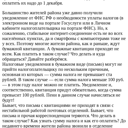
оплатить их надо до 1 декабря.
Большинство жителей района уже давно получили
уведомление от ФНС РФ о необходимости уплаты налогов (в
электронном виде на портале Госуслуги или в Личном
кабинете налогоплательщика на портале ФНС). Но, к
сожалению, стабильное интернет-соединение есть не во всех
населённых пунктах, да и смартфоны с компьютерами тоже не
у всех. Поэтому многие жители района, как и раньше, ждут
бумажной квитанции. А бумажные квитанции приходят не
всем. Как платить в таком случае? Что делать и куда
обращаться? Давайте разберёмся.
Налоговые уведомления в бумажном виде (письмо) могут не
прийти налогоплательщику по нескольким причинам,
основная из которых — сумма налога не превышает ста
рублей. В таком случае — если сумма налога меньше 100 руб.
— в этом году налог можно не платить. Уведомление и,
соответственно, квитанция придут обязательно, когда сумма
превысит 100 рублей. Пени в данном случае начисляться не
будут!
Бывает, что письма с квитанциями не приходят в связи с
нестабильной работой почтовых отделений. Бывает, что
письма и прочая корреспонденция теряются. Что делать в
таком случае? Как узнать сумму налога и как его оплатить? До
недавнего времени жители района звонили в отделение