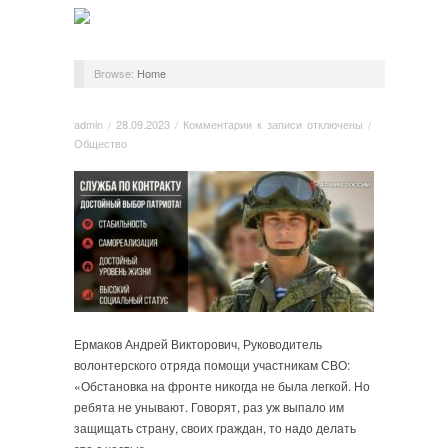
Browse:
Home
admin
/
28.09.2023
/
Комментарии
к записи
отключены
/
Общество
Ермаков Андрей Викторович, Руководитель
волонтерского отряда помощи участникам СВО:
«Обстановка на фронте никогда не была легкой. Но
ребята не унывают. Говорят, раз уж выпало им
защищать страну, своих граждан, то надо делать