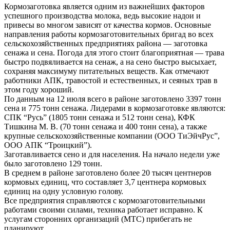
Кормозаготовка является одним из важнейших факторов
успешного производства молока, ведь высокие надои и
привесы во многом зависят от качества кормов. Основные
направления работы кормозаготовительных бригад во всех
сельскохозяйственных предприятиях района — заготовка
сенажа и сена. Погода для этого стоит благоприятная — трава
быстро подвяливается на сенаж, а на сено быстро высыхает,
сохраняя максимуму питательных веществ. Как отмечают
работники АПК, травостой и естественных, и сеяных трав в
этом году хороший.
По данным на 12 июля всего в районе заготовлено 3397 тонн
сена и 775 тонн сенажа. Лидерами в кормозаготовке являются:
СПК “Русь” (1805 тонн сенажа и 512 тонн сена), КФК
Тишкина М. В. (70 тонн сенажа и 400 тонн сена), а также
крупные сельскохозяйственные компании (ООО ТиЭйчРус”,
ООО АПК “Троицкий”).
Заготавливается сено и для населения. На начало недели уже
было заготовлено 129 тонн.
В среднем в районе заготовлено более 20 тысяч центнеров
кормовых единиц, что составляет 3,7 центнера кормовых
единиц на одну условную голову.
Все предприятия справляются с кормозаготовительными
работами своими силами, техника работает исправно. К
услугам сторонних организаций (МТС) прибегать не
планируют.