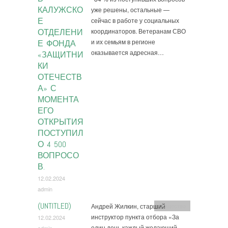
КАЛУЖСКО
уже решены, остальные —
Е
сейчас в работе у социальных
координаторов. Ветеранам СВО
ОТДЕЛЕНИ
и их семьям в регионе
Е ФОНДА
оказывается адресная…
«ЗАЩИТНИ
КИ
ОТЕЧЕСТВ
А» С
МОМЕНТА
ЕГО
ОТКРЫТИЯ
ПОСТУПИЛ
О 4 500
ВОПРОСО
В.
12.02.2024
admin
(UNTITLED)
Андрей Жилкин, старший
Общество
инструктор пункта отбора «За
12.02.2024
один день каждый желающий