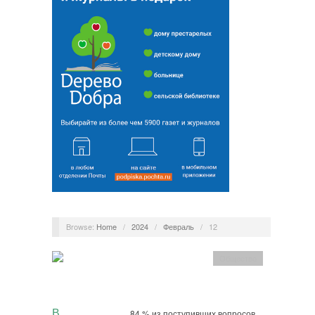
Browse:
Home
/
2024
/
Февраль
/
12
Общество
В
84 % из поступивших вопросов