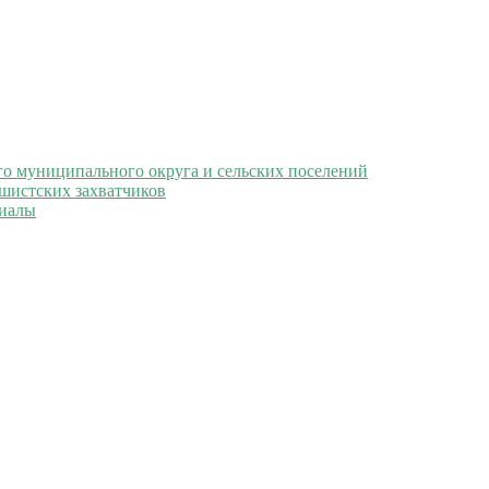
 муниципального округа и сельских поселений
ашистских захватчиков
иалы